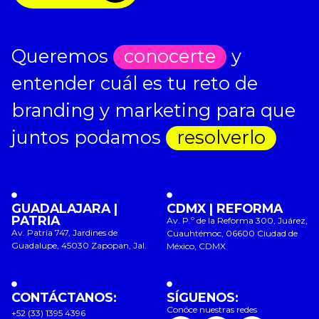
Queremos
conocerte
y
entender cuál es tu reto de
branding y marketing para que
juntos podamos
resolverlo
GUADALAJARA |
CDMX | REFORMA
PATRIA
Av. P.º de la Reforma 300, Juárez,
Av. Patria 747, Jardines de
Cuauhtémoc, 06600 Ciudad de
Guadalupe, 45030 Zapopan, Jal.
México, CDMX
CONTÁCTANOS:
SÍGUENOS:
Conóce nuestras redes
+52 (33) 1395 4396