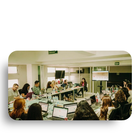
Aumenta
TUS
CONOCIMIENTOS
con todas
las
HERRAMIENTAS
que te
daremos