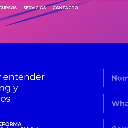
CURSOS
SERVICIOS
CONTACTO
LTA VIR
 entender
ing y
tos
REFORMA