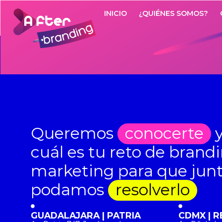
Autor:
rionic
INICIO
¿QUIÉNES SOMOS?
CONSU
Queremos
conocerte
y
cuál es tu reto de brand
marketing para que jun
podamos
resolverlo
GUADALAJARA | PATRIA
CDMX | 