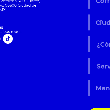
la Reforma 300, Juárez,
, 06600 Ciudad de
DMX
S:
stras redes