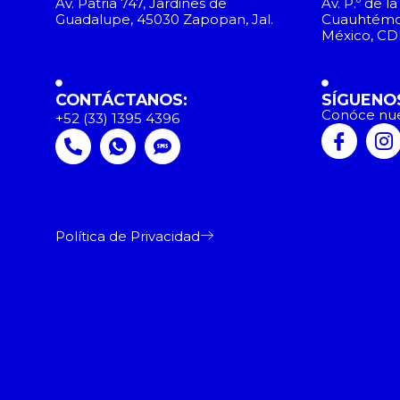
Av. Patria 747, Jardines de
Av. P.º de 
Guadalupe, 45030 Zapopan, Jal.
Cuauhtémoc
México, C
CONTÁCTANOS:
SÍGUENO
Conóce nue
+52 (33) 1395 4396
Política de Privacidad