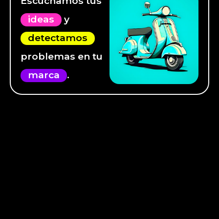
Escuchamos tus
ideas
y
detectamos
problemas en tu
marca
.