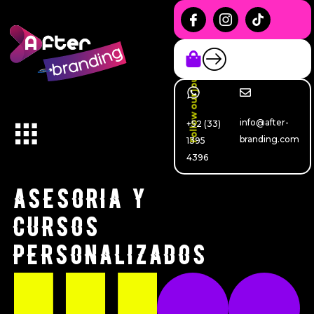
Follow our journey
info@after-
+52 (33)
branding.com
1395
4396
ASESORIA Y
CURSOS
PERSONALIZADOS