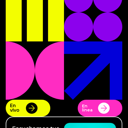
En
En
vivo
línea